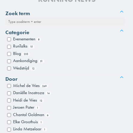
Zoek term
Categorie
Evenementen
8
RunTalks
15
Blog
233
Aankondiging
51
Wedstrijd
12
Door
Michel de Vries
269
Daniëlle Inostroza
14
Heidi de Vries
12
Jeroen Pater
1
Chantal Goldman
6
Elke Groothuis
1
Linda Metzelaar
1