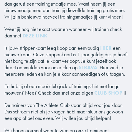
dan gerust een trainingsmaatje mee. Want neem jij een
nieuw maatje mee dan train jij diezelfde training gratis mee.
Wij zijn benieuwd hoeveel trainingsmaatjes jij kunt vinden!
Weet jij nog niet exact waar en wanneer wij trainen check
dan snel
DEZE LINK
Is jouw strippenkaart leeg koop dan eenvoudig
HIER
een
nieuwe kaart. Onze strippenkaart is 1 jaar geldig dus je hoeft
niet bang te zijn dat je kaart verloopt. Je kunt jezelf ook
direct aanmelden voor onze club op
STRAVA
. Hier vind je
meerdere leden en kan je elkaar aanmoedigen of uitdagen.
En heb jij al een mooi club jack of trainingsshirt met lange
mouwen? Nee? Check dan snel onze eigen
CLUB SHOP
!!
De trainers van The Athlete Club staan altijd voor jou klaar.
Dus schroom niet als je vragen hebt maar stuur ons gewoon
een app of bel ons even. Wij willen jou altijd helpen!
Wij hopen jou snel weer te zien op onze trainingen!