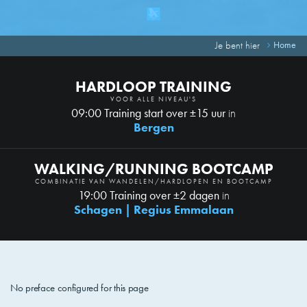
Je bent hier
Home
HARDLOOP TRAINING
VOOR ALLE NIVEAU'S
09:00 Training start over ±15 uur
in
Bergen
WALKING/RUNNING BOOTCAMP
COMBINATIE VAN WANDELEN/HARDLOPEN EN BOOTCAMP
19:00 Training over ±2 dagen
in
Schagen | Regius Emmalaan
No preface configured for this page