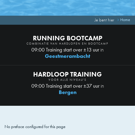
Je bent hier
Home
RUNNING BOOTCAMP
COMBINATIE VAN HARDLOPEN EN BOOTCAMP
09:00 Training start over ±13 uur
in
Geestmerambacht
HARDLOOP TRAINING
VOOR ALLE NIVEAU'S
09:00 Training start over ±37 uur
in
Bergen
No preface configured for this page