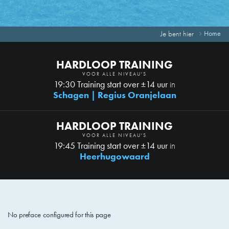
Je bent hier
Home
HARDLOOP TRAINING
VOOR ALLE NIVEAU'S
19:30 Training start over ±14 uur
in
Schagen | Regius Oranjelaan
HARDLOOP TRAINING
VOOR ALLE NIVEAU'S
19:45 Training start over ±14 uur
in
Heerhugowaard
No preface configured for this page