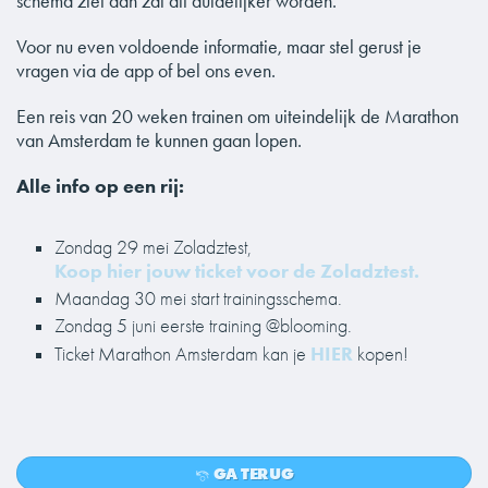
schema ziet dan zal dit duidelijker worden.
Voor nu even voldoende informatie, maar stel gerust je
vragen via de app of bel ons even.
Een reis van 20 weken trainen om uiteindelijk de Marathon
van Amsterdam te kunnen gaan lopen.
Alle info op een rij:
Zondag 29 mei Zoladztest,
Koop hier jouw ticket voor de Zoladztest.
Maandag 30 mei start trainingsschema.
Zondag 5 juni eerste training @blooming.
HIER
Ticket Marathon Amsterdam kan je
kopen!
GA TERUG