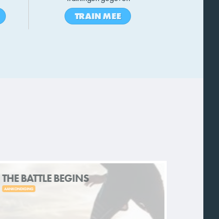
TRAIN MEE
THE BATTLE BEGINS
KILO'
AANKONDIGING
RUNTALKS