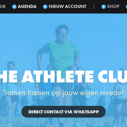
LUB
AGENDA
NIEUW ACCOUNT
SHOP
|
HE ATHLETE CL
Samen trainen op jouw eigen niveau!
DIRECT CONTACT VIA WHATSAPP