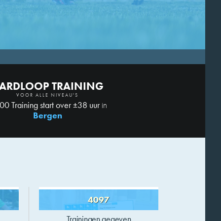
ARDLOOP TRAINING
VOOR ALLE NIVEAU'S
00 Training start over ±38 uur
in
Bergen
4097
Trainingen gegeven