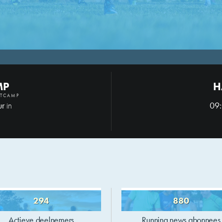
MP
H
OTCAMP
ur
09:
in
294
880
Actieve deelnemers
Running news abonnees