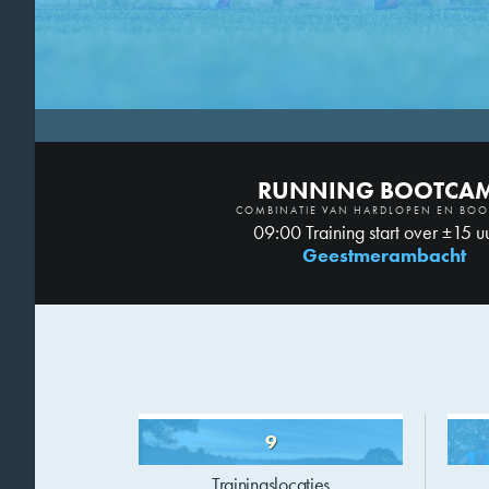
RUNNING BOOTCA
COMBINATIE VAN HARDLOPEN EN BO
09:00 Training start over ±15 u
Geestmerambacht
9
Trainingslocaties