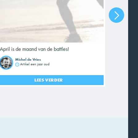
Hardlopen
als een o
Danielle 
April is de maand van de battles!
van leven
Michel de Vries
El
Artikel een jaar oud
LEES VERDER